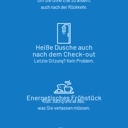
Um Sie ohne Eile zu ändern,
auch nach der Rückkehr.
Heiße Dusche auch
nach dem Check-out
Letzte Sitzung? Kein Problem.
Energetisches Frühstück
Süß, salzig und all das,
was Sie verlassen müssen.