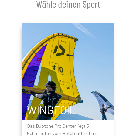
Wähle deinen Sport
D
v
KITE
r
e
i
Das Duotone Pro Center liegt 5
T
Gehminuten vom Hotel entfernt und