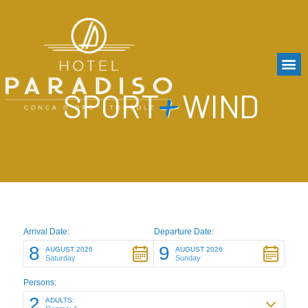
Zum
Inhalt
springen
+
SPORT
WIND
Arrival Date:
Departure Date:
8
9
AUGUST 2026
AUGUST 2026
Saturday
Sunday
Persons:
2
ADULTS: