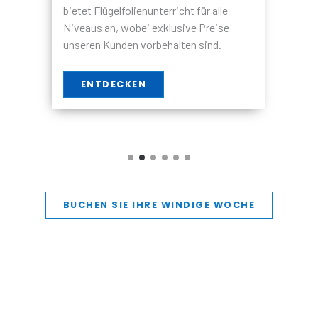
O
bietet Kitesurfkurse für alle Niveaus an,
w
wobei exklusive Preise für unsere Gäste
e
reserviert sind.
e
e
ENTDECKEN
BUCHEN SIE IHRE WINDIGE WOCHE