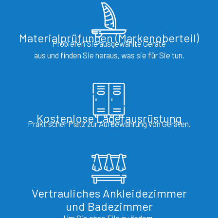
Materialprüfungen (Markenoberteil)
Probieren Sie ausgewählte Geräte
aus und finden Sie heraus, was sie für Sie tun.
Kostenlose Lagerausrüstung
Praktischer Platz zur Aufbewahrung von Geräten.
Vertrauliches Ankleidezimmer
und Badezimmer