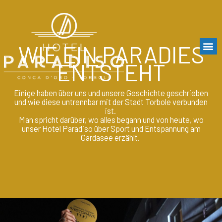
Zum
Inhalt
springen
WIE EIN PARADIES
ENTSTEHT
Einige
haben
über
uns
und
unsere
Geschichte
geschrieben
und
wie
diese
untrennbar
mit
der Stadt
Torbole
verbunden
ist
.
Man
spricht
darüber
, wo
alles
begann
und von
heute
, wo
unser
Hotel Paradiso
über
Sport und
Entspannung
am
Gardasee
erzählt
.