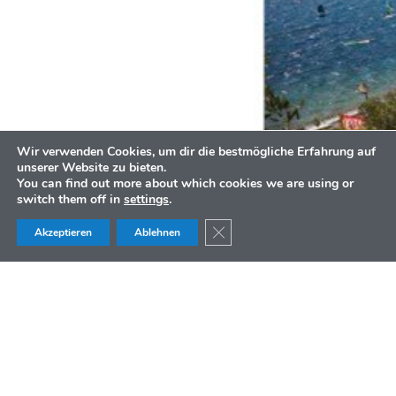
Wir verwenden Cookies, um dir die bestmögliche Erfahrung auf
unserer Website zu bieten.
You can find out more about which cookies we are using or
switch them off in
settings
.
GDPR COOKIE-BANNER S
Akzeptieren
Ablehnen
BOOK NOW
4WINDSURF
HOTEL PARADISO TORBOLE SUL GARDA
ZEIGE ARTIKEL